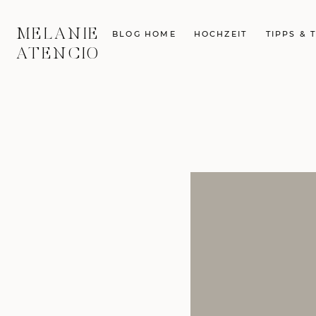
MELANIE
BLOG HOME
HOCHZEIT
TIPPS & 
ATENCIO